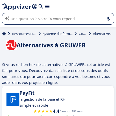
répondre (plusieurs lignes avec
shift + entrée
).
L'IA de Appvizer vous guide dans l'utilisation ou la sélection de
logiciel SaaS en entreprise.
Ressources Humaines (RH)
Système d'information RH (SIRH)
GRUWEB
Alternatives à GRUWEB
Alternatives à GRUWEB
Si vous recherchez des alternatives à GRUWEB, cet article est
fait pour vous. Découvrez dans la liste ci-dessous des outils
similaires qui pourraient correspondre à vos besoins et vous
aider dans vos projets en ligne.
PayFit
la gestion de la paie et RH
simple et rapide
4.4
Basé sur
191 avis