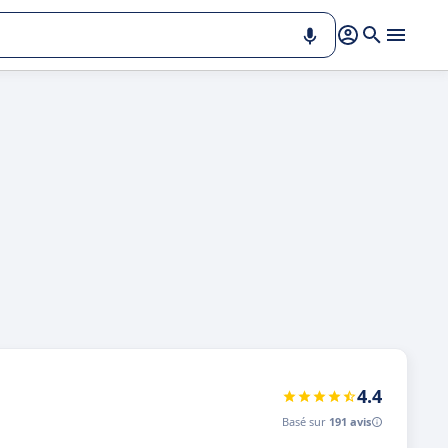
4.4
Basé sur
191 avis