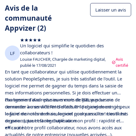
Avis de la
Laisser un avis
communauté
Appvizer (2)
Un logiciel qui simplifie le quotidien des
collaborateurs !
LF
Louise FAUCHER, Chargée de marketing digital,
Avis
publié le 17/08/2021
certifié
En tant que collaborateur qui utilise quotidiennement la
solution PeopleSpheres, je suis très satisfait de l'outil. Le
logiciel me permet de gagner du temps dans la saisie de
mes informations personnelles. Si je dois effectuer un
changement d'adresse ou encore de RIB, pas besoin de
Pas besoin d'avoir plusieurs mots de passe pour me
demander au service RH d'effectuer le changement : je peux
connecter à mes différents outils RH (logiciel de congés,
le faire moi-même en seulement quelques clics ! L'outil est
logiciel de notes de frais, logiciel pour consulter mes fiches
ergonomique et facile d'utilisation.
de paie...), tout est regroupé sur mon profil : rapidité et
efficacité !
++ :
sur notre profil collaborateur, nous avons accès aux
actualités de notre entreprise (nouvelles arrivées...).