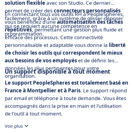
solution flexible
avec son Studio. Ce dernier
permet de créer des
connecteurs personnalisés
En connectant tous vos outils RH à PeopleSpheres,
facilement, grâce à un système de glisser-déposer
vous bénéficiez d'une
automatisation des tâches
qui ne requiert aucune compétence en
répétitives
, permettant une gestion plus fluide et
programmation.
efficace des processus. Cette connectivité
personnalisable et adaptable vous donne la
liberté
de choisir les outils qui correspondent le mieux
aux besoins de vos employés
et de définir les
données les plus pertinentes pour votre
Un support disponible à tout moment
organisation.
Le support PeopleSpheres est totalement basé en
France à Montpellier et à Paris
. Le support répond
par email et téléphone à toute demande. Vous êtes
accompagnés dans la prise en main et l'utilisation
de l'outil à tout moment.
Voir plus