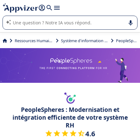
répondre (plusieurs lignes avec
shift + entrée
).
L'IA de Appvizer vous guide dans l'utilisation ou la sélection de
logiciel SaaS en entreprise.
Ressources Humaines (RH)
Système d'information RH (SIRH)
PeopleSpheres
PeopleSpheres : Modernisation et
intégration efficiente de votre système
RH
4.6