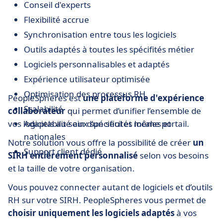
Conseil d'experts
Flexibilité accrue
Synchronisation entre tous les logiciels
Outils adaptés à toutes les spécifités métier
Logiciels personnalisables et adaptés
Expérience utilisateur optimisée
Optimisation des processus RH
PeopleSpheres est
une plateforme d'expérience
Scalabilité
collaborateur
qui permet d’unifier l’ensemble de
vos logiciels au sein d’un seul et même portail.
Adaptabilité aux spécificités locales et
nationales
Notre solution vous offre la possibilité de créer
un
Support client dédié
SIRH entièrement personnalisé
selon vos besoins
et la taille de votre organisation.
Vous pouvez connecter autant de logiciels et d’outils
RH sur votre SIRH. PeopleSpheres vous permet de
choisir uniquement les logiciels adaptés
à vos