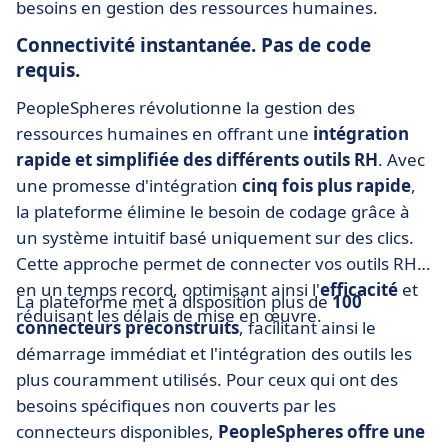
besoins en gestion des ressources humaines.
Connectivité instantanée. Pas de code
requis.
PeopleSpheres révolutionne la gestion des
ressources humaines en offrant une
intégration
rapide et simplifiée des différents outils RH
. Avec
une promesse d'intégration
cinq fois plus rapide
,
la plateforme élimine le besoin de codage grâce à
un système intuitif basé uniquement sur des clics.
Cette approche permet de connecter vos outils RH
en un temps record, optimisant ainsi l'
efficacité
et
La plateforme met à disposition plus de
100
réduisant les délais de mise en œuvre.
connecteurs préconstruits
, facilitant ainsi le
démarrage immédiat et l'intégration des outils les
plus couramment utilisés. Pour ceux qui ont des
besoins spécifiques non couverts par les
connecteurs disponibles,
PeopleSpheres offre une