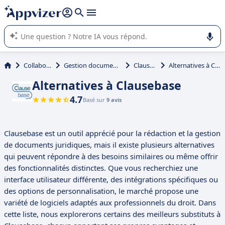
répondre (plusieurs lignes avec
shift + entrée
).
L'IA de Appvizer vous guide dans l'utilisation ou la sélection de
logiciel SaaS en entreprise.
Collaboration
Gestion documentaire (GED)
Clausebase
Alternatives à Clausebase
Alternatives à Clausebase
4.7
Basé sur
9 avis
Clausebase est un outil apprécié pour la rédaction et la gestion
de documents juridiques, mais il existe plusieurs alternatives
qui peuvent répondre à des besoins similaires ou même offrir
des fonctionnalités distinctes. Que vous recherchiez une
interface utilisateur différente, des intégrations spécifiques ou
des options de personnalisation, le marché propose une
variété de logiciels adaptés aux professionnels du droit. Dans
cette liste, nous explorerons certains des meilleurs substituts à