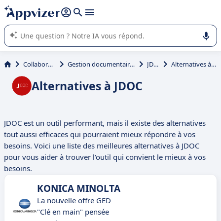
répondre (plusieurs lignes avec
shift + entrée
).
L'IA de Appvizer vous guide dans l'utilisation ou la sélection de
logiciel SaaS en entreprise.
Collaboration
Gestion documentaire (GED)
JDOC
Alternatives à JDOC
Alternatives à JDOC
JDOC est un outil performant, mais il existe des alternatives
tout aussi efficaces qui pourraient mieux répondre à vos
besoins. Voici une liste des meilleures alternatives à JDOC
pour vous aider à trouver l'outil qui convient le mieux à vos
besoins.
KONICA MINOLTA
La nouvelle offre GED
"Clé en main" pensée