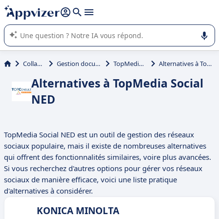
répondre (plusieurs lignes avec
shift + entrée
).
L'IA de Appvizer vous guide dans l'utilisation ou la sélection de
logiciel SaaS en entreprise.
Collaboration
Gestion documentaire (GED)
TopMedia Social NED
Alternatives à TopMedia Social NED
Alternatives à TopMedia Social
NED
TopMedia Social NED est un outil de gestion des réseaux
sociaux populaire, mais il existe de nombreuses alternatives
qui offrent des fonctionnalités similaires, voire plus avancées.
Si vous recherchez d'autres options pour gérer vos réseaux
sociaux de manière efficace, voici une liste pratique
d'alternatives à considérer.
KONICA MINOLTA