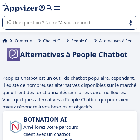
répondre (plusieurs lignes avec
shift + entrée
).
L'IA de Appvizer vous guide dans l'utilisation ou la sélection de
logiciel SaaS en entreprise.
Communication
Chat et Chatbot
People Chatbot
Alternatives à People Chatbot
Alternatives à People Chatbot
Peoples Chatbot est un outil de chatbot populaire, cependant,
il existe de nombreuses alternatives disponibles sur le marché
qui offrent des fonctionnalités similaires voire meilleures.
Voici quelques alternatives à People Chatbot qui pourraient
mieux répondre à vos besoins et objectifs.
BOTNATION AI
Améliorez votre parcours
client avec un chatbot