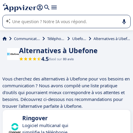
répondre (plusieurs lignes avec
shift + entrée
).
L'IA de Appvizer vous guide dans l'utilisation ou la sélection de
logiciel SaaS en entreprise.
Communication
Téléphonie
Ubefone
Alternatives à Ubefone
Alternatives à Ubefone
4.5
Basé sur
80 avis
Vous cherchez des alternatives à Ubefone pour vos besoins en
communication ? Nous avons compilé une liste pratique
d'outils qui pourraient mieux correspondre à vos attentes et
besoins. Découvrez ci-dessous nos recommandations pour
trouver l'alternative parfaite à Ubefone.
Ringover
Logiciel multicanal qui
simplifie la téléphonie