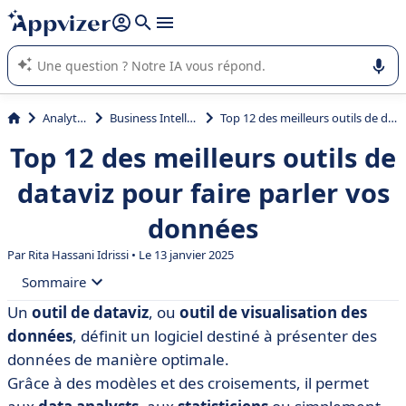
répondre (plusieurs lignes avec
shift + entrée
).
L'IA de Appvizer vous guide dans l'utilisation ou la sélection de
logiciel SaaS en entreprise.
Analytique
Business Intelligence
Top 12 des meilleurs outils de dataviz pour faire parler vos données
Top 12 des meilleurs outils de
dataviz pour faire parler vos
données
Par
Rita Hassani Idrissi
• Le 13 janvier 2025
Sommaire
Un
outil de dataviz
, ou
outil de visualisation des
• Définition de la dataviz
données
, définit un logiciel destiné à présenter des
• Pourquoi la dataviz est-elle importante ?
données de manière optimale.
Grâce à des modèles et des croisements, il permet
• Comment choisir votre outil de dataviz ?