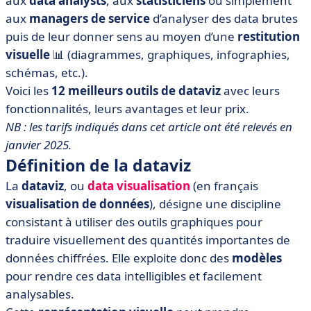
aux
data analysts
, aux
statisticiens
ou simplement
• Récapitulatif des meilleurs outils de datavisualisation
aux
managers de service
d’analyser des data brutes
• Les 12 meilleurs outils de dataviz en 2025
puis de leur donner sens au moyen d’une
restitution
visuelle
📊 (diagrammes, graphiques, infographies,
schémas, etc.).
Voici les
12 meilleurs outils de dataviz
avec leurs
fonctionnalités, leurs avantages et leur prix.
NB : les tarifs indiqués dans cet article ont été relevés en
janvier 2025.
Définition de la dataviz
La
dataviz
, ou
data visualisation
(en français
visualisation de données
), désigne une discipline
consistant à utiliser des outils graphiques pour
traduire visuellement des quantités importantes de
données chiffrées. Elle exploite donc des
modèles
pour rendre ces data intelligibles et facilement
analysables.