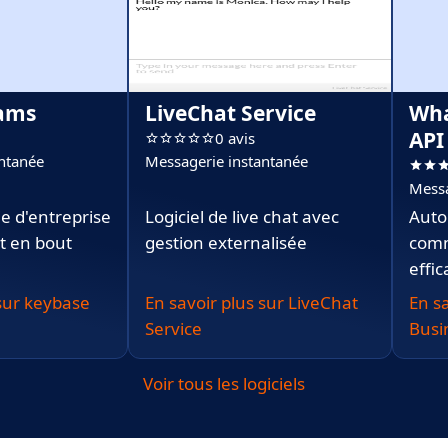
eams
LiveChat Service
Wha
API
0 avis
ntanée
Messagerie instantanée
Messa
e d'entreprise
Logiciel de live chat avec
Auto
t en bout
gestion externalisée
comm
effi
 sur keybase
En savoir plus sur LiveChat
En s
Service
Busi
Voir tous les logiciels