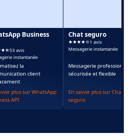
tsApp Business
Chat seguro
1 avis
Messagerie instantanée
53 avis
gerie instantanée
matisez la
Messagerie professionnelle
unication client
sécurisée et flexible
cacement
avoir plus sur WhatsApp
En savoir plus sur Chat
ness API
seguro