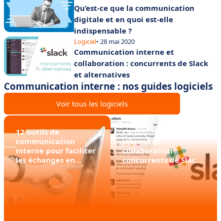
Qu’est-ce que la communication
digitale et en quoi est-elle
indispensable ?
Logiciel
• 28 mai 2020
Communication interne et
collaboration : concurrents de Slack
et alternatives
Communication interne : nos guides logiciels
Voir tous les logiciels
12 outils de
Communication
communication
interne et
interne pour faciliter
collaboration :
les échanges en
concurrents de Slack
entreprise
et alternatives