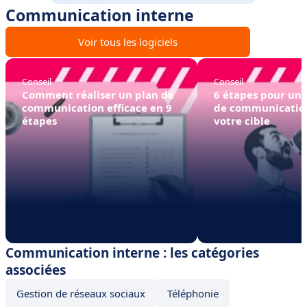
Communication interne
Voir tous les logiciels
Conseil
Conseil
Comment réaliser un plan de
6 étapes pour une
communication efficace en 9
de communication
étapes
votre cible
Communication interne : les catégories
associées
Gestion de réseaux sociaux
Téléphonie