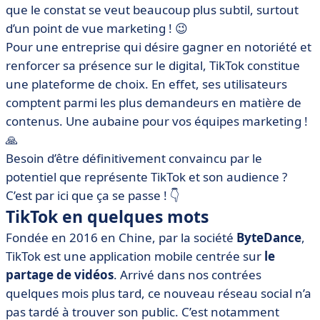
que le constat se veut beaucoup plus subtil, surtout
• Quels sont les types de contenus qui engendrent le
d’un point de vue marketing ! 😉
plus de réactions sur TikTok ?
Pour une entreprise qui désire gagner en notoriété et
• Les logiciels spécialisés pour faire du contenu sur
renforcer sa présence sur le digital, TikTok constitue
TikTok
une plateforme de choix. En effet, ses utilisateurs
• Audience TikTok : que faut-il retenir ?
comptent parmi les plus demandeurs en matière de
contenus. Une aubaine pour vos équipes marketing !
🙏
Besoin d’être définitivement convaincu par le
potentiel que représente TikTok et son audience ?
C’est par ici que ça se passe ! 👇
TikTok en quelques mots
Fondée en 2016 en Chine, par la société
ByteDance
,
TikTok est une application mobile centrée sur
le
partage de vidéos
. Arrivé dans nos contrées
quelques mois plus tard, ce nouveau réseau social n’a
pas tardé à trouver son public. C’est notamment