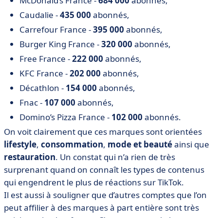
McDonald’s France -
684 000
abonnés,
Caudalie -
435 000
abonnés,
Carrefour France -
395 000
abonnés,
Burger King France -
320 000
abonnés,
Free France -
222 000
abonnés,
KFC France -
202 000
abonnés,
Décathlon -
154 000
abonnés,
Fnac -
107 000
abonnés,
Domino’s Pizza France -
102 000
abonnés.
On voit clairement que ces marques sont orientées
lifestyle
,
consommation
,
mode et beauté
ainsi que
restauration
. Un constat qui n’a rien de très
surprenant quand on connaît les types de contenus
qui engendrent le plus de réactions sur TikTok.
Il est aussi à souligner que d’autres comptes que l’on
peut affilier à des marques à part entière sont très