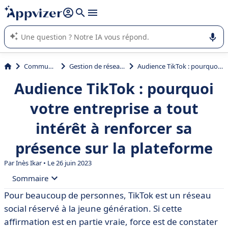
répondre (plusieurs lignes avec
shift + entrée
).
L'IA de Appvizer vous guide dans l'utilisation ou la sélection de
logiciel SaaS en entreprise.
Communication
Gestion de réseaux sociaux
Audience TikTok : pourquoi votre entreprise a tout intérêt à renforcer sa présence sur la plateforme
Audience TikTok : pourquoi
votre entreprise a tout
intérêt à renforcer sa
présence sur la plateforme
Par Inès Ikar • Le 26 juin 2023
Sommaire
Pour beaucoup de personnes, TikTok est un réseau
• TikTok en quelques mots
social réservé à la jeune génération. Si cette
• Audience TikTok : quels sont les chiffres à retenir ?
affirmation est en partie vraie, force est de constater