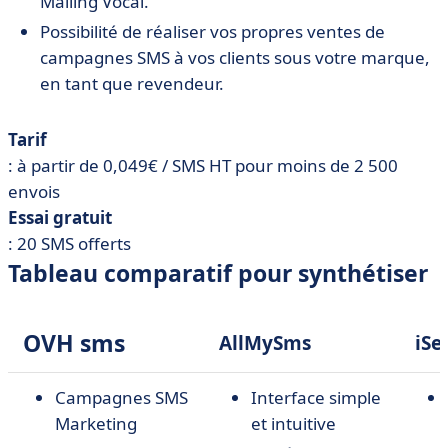
Mailing Vocal.
Possibilité de réaliser vos propres ventes de
campagnes SMS à vos clients sous votre marque,
en tant que revendeur.
Tarif
: à partir de 0,049€ / SMS HT pour moins de 2 500
envois
Essai gratuit
: 20 SMS offerts
Tableau comparatif pour synthétiser
OVH sms
AllMySms
iSe
Campagnes SMS
Interface simple
Marketing
et intuitive