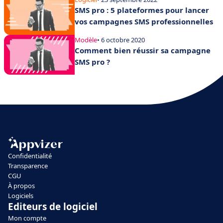
!
SMS pro : 5 plateformes pour lancer
vos campagnes SMS professionnelles
Modèle
• 6 octobre 2020
Comment bien réussir sa campagne
SMS pro ?
Confidentialité
Transparence
CGU
À propos
Logiciels
Editeurs de logiciel
Mon compte