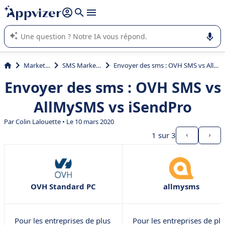
répondre (plusieurs lignes avec
shift + entrée
).
L'IA de Appvizer vous guide dans l'utilisation ou la sélection de
logiciel SaaS en entreprise.
Marketing
SMS Marketing
Envoyer des sms : OVH SMS vs AllMySMS vs iSendPro
Envoyer des sms : OVH SMS vs
AllMySMS vs iSendPro
Par Colin Lalouette • Le 10 mars 2020
1
sur 3
OVH Standard PC
allmysms
Pour les entreprises de plus
Pour les entreprises de pl