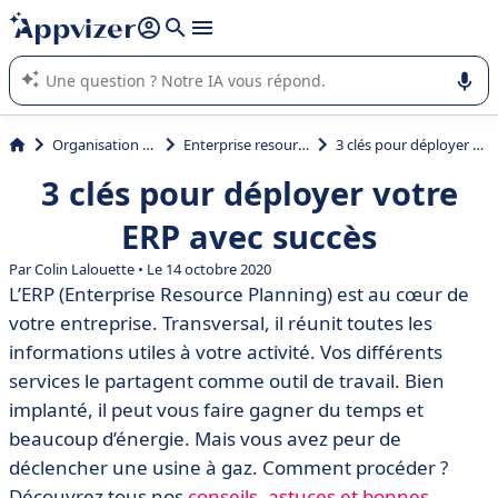
répondre (plusieurs lignes avec
shift + entrée
).
L'IA de Appvizer vous guide dans l'utilisation ou la sélection de
logiciel SaaS en entreprise.
Organisation et planification
Enterprise resource planning (ERP)
3 clés pour déployer votre ERP avec succès
3 clés pour déployer votre
ERP avec succès
Par Colin Lalouette • Le 14 octobre 2020
L’ERP (Enterprise Resource Planning) est au cœur de
votre entreprise. Transversal, il réunit toutes les
informations utiles à votre activité. Vos différents
services le partagent comme outil de travail. Bien
implanté, il peut vous faire gagner du temps et
beaucoup d’énergie. Mais vous avez peur de
déclencher une usine à gaz. Comment procéder ?
Découvrez tous nos
conseils, astuces et bonnes