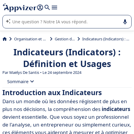
répondre (plusieurs lignes avec
shift + entrée
).
L'IA de Appvizer vous guide dans l'utilisation ou la sélection de
logiciel SaaS en entreprise.
Organisation et planification
Gestion de projet
Indicateurs (Indicators) : Définition et Usages
Indicateurs (Indicators) :
Définition et Usages
Par
Maëlys De Santis
• Le 24 septembre 2024
Sommaire
Introduction aux Indicateurs
• Introduction aux Indicateurs
Dans un monde où les données régissent de plus en
• Définition des Indicateurs
plus nos décisions, la compréhension des
indicateurs
• Types d'Indicateurs
devient essentielle. Que vous soyez un professionnel
de l'analyse, un entrepreneur ou simplement curieux,
• Importance des Indicateurs dans la Prise de Décision
ces éléments vous aideront à mesurer et à optimiser