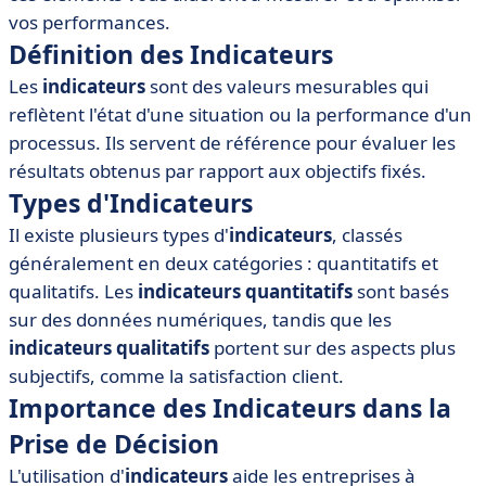
• Comment Choisir les Bonnes Métriques?
vos performances.
• Outils SaaS Recommandés pour Suivre les Indicateurs
Définition des Indicateurs
• Exemples Pratiques d'utilisation des Indicateurs
Les
indicateurs
sont des valeurs mesurables qui
• Conclusion
reflètent l'état d'une situation ou la performance d'un
processus. Ils servent de référence pour évaluer les
résultats obtenus par rapport aux objectifs fixés.
Types d'Indicateurs
Il existe plusieurs types d'
indicateurs
, classés
généralement en deux catégories : quantitatifs et
qualitatifs. Les
indicateurs quantitatifs
sont basés
sur des données numériques, tandis que les
indicateurs qualitatifs
portent sur des aspects plus
subjectifs, comme la satisfaction client.
Importance des Indicateurs dans la
Prise de Décision
L'utilisation d'
indicateurs
aide les entreprises à