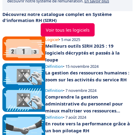
découvrir notre système de rémunération.
En savoir plus
Découvrez notre catalogue complet en Système
d'information RH (SIRH)
Voir tous les logiciels
Logiciel
• 5 mai 2025
Meilleurs outils SIRH 2025 : 19
logiciels décryptés et passés à la
loupe
Définition
• 15 novembre 2024
La gestion des ressources humaines :
zoom sur les activités du service RH
Définition
• 7 novembre 2024
Comprendre la gestion
administrative du personnel pour
mieux maîtriser vos ressources
humaines
Définition
• 7 août 2024
En route vers la performance grâce à
un bon pilotage RH