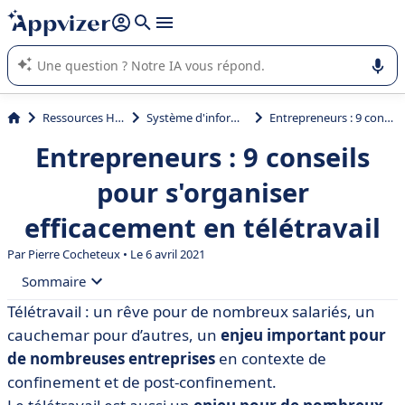
répondre (plusieurs lignes avec
shift + entrée
).
L'IA de Appvizer vous guide dans l'utilisation ou la sélection de
logiciel SaaS en entreprise.
Ressources Humaines (RH)
Système d'information RH (SIRH)
Entrepreneurs : 9 conseils pour s'organiser efficacement en télétravail
Entrepreneurs : 9 conseils
pour s'organiser
efficacement en télétravail
Par
Pierre Cocheteux
• Le 6 avril 2021
Sommaire
Télétravail : un rêve pour de nombreux salariés, un
• Qu’est-ce que le télétravail ?
cauchemar pour d’autres, un
enjeu important pour
• Étape 1 : créer une hygiène de travail indispensable à
de nombreuses entreprises
en contexte de
l’efficacité du télétravail
confinement et de post-confinement.