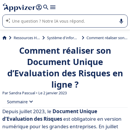
répondre (plusieurs lignes avec
shift + entrée
).
L'IA de Appvizer vous guide dans l'utilisation ou la sélection de
logiciel SaaS en entreprise.
Ressources Humaines (RH)
Système d'information RH (SIRH)
Comment réaliser son Document Unique d’Evaluation des Risques en ligne ?
Comment réaliser son
Document Unique
d’Evaluation des Risques en
ligne ?
Par
Sandra Pascual
• Le 2 janvier 2023
Sommaire
Depuis juillet 2023, le
Document Unique
• Qu’est ce que le DUER ?
d’Evaluation des Risques
est obligatoire en version
• De quoi se compose le DUER ?
numérique pour les grandes entreprises. En juillet