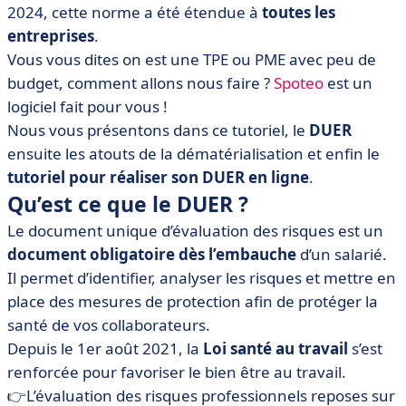
2024, cette norme a été étendue à
toutes les
• Les atouts de la dématérialisation des documents RH
entreprises
.
• Tutoriel pour réaliser son DUER en ligne
Vous vous dites on est une TPE ou PME avec peu de
budget, comment allons nous faire ?
Spoteo
est un
logiciel fait pour vous !
Nous vous présentons dans ce tutoriel, le
DUER
ensuite les atouts de la dématérialisation et enfin le
tutoriel pour réaliser son DUER en ligne
.
Qu’est ce que le DUER ?
Le document unique d’évaluation des risques est un
document obligatoire dès l’embauche
d’un salarié.
Il permet d’identifier, analyser les risques et mettre en
place des mesures de protection afin de protéger la
santé de vos collaborateurs.
Depuis le 1er août 2021, la
Loi santé au travail
s’est
renforcée pour favoriser le bien être au travail.
👉L’évaluation des risques professionnels reposes sur