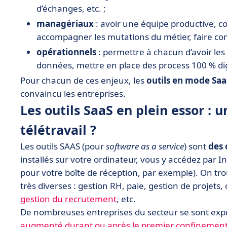
d’échanges, etc. ;
managériaux
: avoir une équipe productive, co
accompagner les mutations du métier, faire conf
opérationnels
: permettre à chacun d’avoir les bo
données, mettre en place des process 100 % digit
Pour chacun de ces enjeux, les
outils en mode Saa
convaincu les entreprises.
Les outils SaaS en plein essor : 
télétravail ?
Les outils SAAS (pour
software as a service
) sont
des 
installés sur votre ordinateur, vous y accédez par 
pour votre boîte de réception, par exemple). On trou
très diverses : gestion RH, paie, gestion de projets
gestion du recrutement
, etc.
De nombreuses entreprises du secteur se sont expr
augmenté durant ou après le premier confinemen