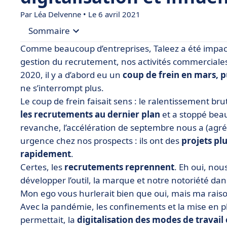
Par
Léa Delvenne
• Le 6 avril 2021
Sommaire
Comme beaucoup d’entreprises, Taleez a été impact
• En 2020, le télétravail a accéléré la transformat
gestion du recrutement, nos activités commerciales
2020, il y a d’abord eu un
coup de frein en mars, 
• Télétravail et digitalisation : quels sont les en
ne s’interrompt plus.
• Les outils SaaS en plein essor : une réponse à l
Le coup de frein faisait sens : le ralentissement br
les recrutements au dernier plan
et a stoppé beau
revanche, l’accélération de septembre nous a (agréa
urgence chez nos prospects : ils ont des
projets plu
rapidement
.
Certes, les
recrutements reprennent
. Eh oui, no
développer l’outil, la marque et notre notoriété dans 
Mon ego vous hurlerait bien que oui, mais ma raiso
Avec la pandémie, les confinements et la mise en pl
permettait, la
digitalisation des modes de travail