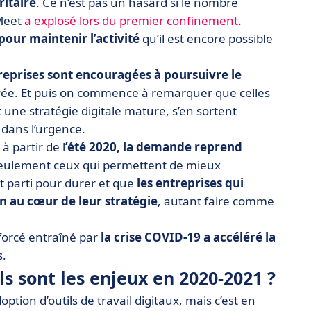
ritaire
. Ce n’est pas un hasard si le nombre
 Meet
a explosé lors du premier confinement
.
 pour maintenir l’activité
qu’il est encore possible
reprises sont encouragées à poursuivre le
yée. Et puis on commence à remarquer que celles
nt une stratégie digitale mature, s’en sortent
 dans l’urgence.
à partir de l
’été 2020, la demande reprend
seulement ceux qui permettent de mieux
t parti pour durer et que
les entreprises qui
ion au cœur de leur stratégie
, autant faire comme
 forcé entraîné par
la crise COVID-19 a accéléré la
s.
els sont les enjeux en 2020-2021 ?
ption d’outils de travail digitaux, mais c’est en