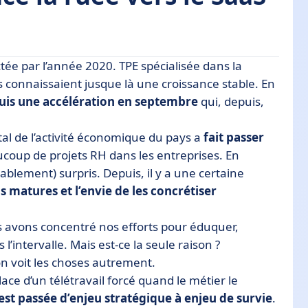
ée par l’année 2020. TPE spécialisée dans la
ion digitale
 connaissaient jusque là une croissance stable. En
puis une accélération en septembre
qui, depuis,
jeux en 2020-2021 ?
a question du télétravail ?
utal de l’activité économique du pays a
fait passer
coup de projets RH dans les entreprises. En
blement) surpris. Depuis, il y a une certaine
s matures et l’envie de les concrétiser
us avons concentré nos efforts pour éduquer,
l’intervalle. Mais est-ce la seule raison ?
n voit les choses autrement.
ace d’un télétravail forcé quand le métier le
 est passée d’enjeu stratégique à enjeu de survie
.