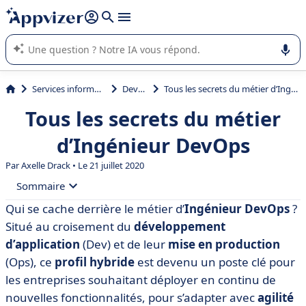
répondre (plusieurs lignes avec
shift + entrée
).
L'IA de Appvizer vous guide dans l'utilisation ou la sélection de
logiciel SaaS en entreprise.
Services informatiques
DevOps
Tous les secrets du métier d’Ingénieur DevOps
Tous les secrets du métier
d’Ingénieur DevOps
Par
Axelle Drack
• Le 21 juillet 2020
Sommaire
Qui se cache derrière le métier d’
Ingénieur DevOps
?
• C’est quoi un ingénieur DevOps ? Fiche métier
Situé au croisement du
développement
• Comment devenir un ingénieur DevOps ?
d’application
(Dev) et de leur
mise en production
(Ops), ce
profil hybride
est devenu un poste clé pour
• Quels sont les outils DevOps ?
les entreprises souhaitant déployer en continu de
• Recruter un ingénieur DevOps
nouvelles fonctionnalités, pour s’adapter avec
agilité