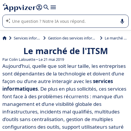
répondre (plusieurs lignes avec
shift + entrée
).
L'IA de Appvizer vous guide dans l'utilisation ou la sélection de
logiciel SaaS en entreprise.
Services informatiques
Gestion des services informatiques (ITSM)
Le marché de l'ITSM
Le marché de l'ITSM
Par Colin Lalouette • Le 21 mai 2019
Aujourd’hui, quelle que soit leur taille, les entreprises
sont dépendantes de la technologie et doivent d’une
façon ou d’une autre interagir avec les
services
informatiques
. De plus en plus sollicités, ces services
font face à des problèmes récurrents : manque d’un
management et d’une visibilité globale des
infrastructures, incidents mal qualifiés, multitudes
d’outils sans centralisation, gestion de multiples
configurations des outils, support utilisateurs saturé