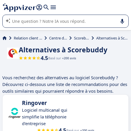
répondre (plusieurs lignes avec
shift + entrée
).
L'IA de Appvizer vous guide dans l'utilisation ou la sélection de
logiciel SaaS en entreprise.
Relation client et vente
Centre d'appel
Scorebuddy
Alternatives à Scorebuddy
Alternatives à Scorebuddy
4.5
Basé sur
+200 avis
Vous recherchez des alternatives au logiciel Scorebuddy ?
Découvrez ci-dessous une liste de recommandations pour des
outils similaires qui pourraient répondre à vos besoins.
Ringover
Logiciel multicanal qui
simplifie la téléphonie
d'entreprise
4.5
Basé sur
+200 avis