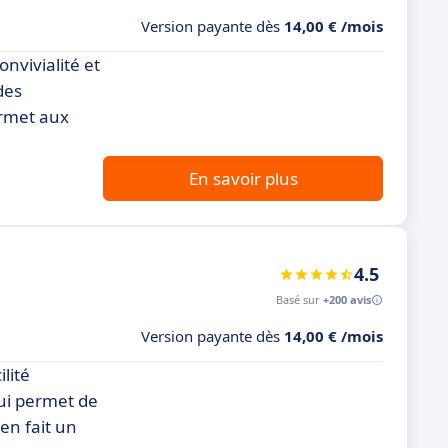
Version payante dès
14,00 € /mois
nvivialité et
des
ermet aux
En savoir plus
4.5
Basé sur
+200 avis
Version payante dès
14,00 € /mois
lité
qui permet de
 en fait un