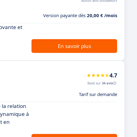
Aucun avis utilisateurs
Version payante dès
20,00 € /mois
novante et
En savoir plus
4.7
Basé sur
34 avis
Tarif sur demande
la relation
 dynamique à
t en