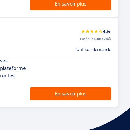
En savoir plus
4.5
Basé sur
+200 avis
Tarif sur demande
ises.
a plateforme
rer les
En savoir plus