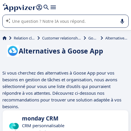
répondre (plusieurs lignes avec
shift + entrée
).
L'IA de Appvizer vous guide dans l'utilisation ou la sélection de
logiciel SaaS en entreprise.
Relation client et vente
Customer relationship management (CRM)
Goose App
Alternatives à Goose App
Alternatives à Goose App
Si vous cherchez des alternatives à Goose App pour vos
besoins en gestion de tâches et organisation, nous avons
sélectionné pour vous une liste d'outils qui pourraient
répondre à vos attentes. Découvrez ci-dessous nos
recommandations pour trouver une solution adaptée à vos
besoins.
monday CRM
CRM personnalisable