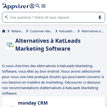
répondre (plusieurs lignes avec
shift + entrée
).
L'IA de Appvizer vous guide dans l'utilisation ou la sélection de
logiciel SaaS en entreprise.
Relation client et vente
Customer relationship management (CRM)
KatLeads Marketing Software
Alternatives à KatLeads Marketing Software
Alternatives à KatLeads
Marketing Software
Si vous cherchez des alternatives à KatLeads Marketing
Software, vous êtes au bon endroit. Nous avons sélectionné
pour vous une liste pratique d'outils qui pourraient convenir à
vos besoins en matière de marketing. Découvrez ci-dessous
nos recommandations d'alternatives à KatLeads Marketing
Software.
monday CRM