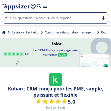
répondre (plusieurs lignes avec
shift + entrée
).
L'IA de Appvizer vous guide dans l'utilisation ou la sélection de
logiciel SaaS en entreprise.
Relation client et vente
Customer relationship management (CRM)
Koban
Koban : CRM conçu pour les PME, simple,
puissant et flexible
5.0
Basé sur
3 avis