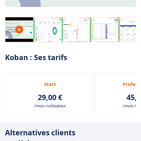
Koban : Ses tarifs
Start
Profess
29,00 €
45,0
/mois /utilisateur
/mois /uti
Alternatives clients