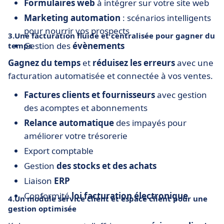
Formulaires web
à intégrer sur votre site web
Marketing automation
: scénarios intelligents
pour nourrir vos prospects
3.Une facturation fluide et centralisée pour gagner du
Gestion des
évènements
temps
Gagnez du temps
et
réduisez les erreurs
avec une
facturation automatisée et connectée à vos ventes.
Factures clients et fournisseurs
avec gestion
des acomptes et abonnements
Relance automatique
des impayés pour
améliorer votre trésorerie
Export comptable
Gestion
des stocks et des achats
Liaison
ERP
Conformité
loi facturation électronique
4.Un module service client et espace client pour une
gestion optimisée