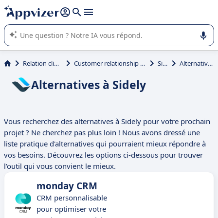
répondre (plusieurs lignes avec
shift + entrée
).
L'IA de Appvizer vous guide dans l'utilisation ou la sélection de
logiciel SaaS en entreprise.
Relation client et vente
Customer relationship management (CRM)
Sidely
Alternatives à Sidely
Alternatives à Sidely
Vous recherchez des alternatives à Sidely pour votre prochain
projet ? Ne cherchez pas plus loin ! Nous avons dressé une
liste pratique d'alternatives qui pourraient mieux répondre à
vos besoins. Découvrez les options ci-dessous pour trouver
l'outil qui vous convient le mieux.
monday CRM
CRM personnalisable
pour optimiser votre