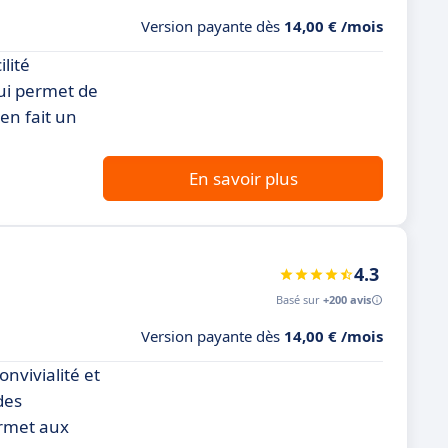
Version payante dès
14,00 € /mois
lité
qui permet de
 en fait un
En savoir plus
4.3
Basé sur
+200 avis
Version payante dès
14,00 € /mois
nvivialité et
des
ermet aux