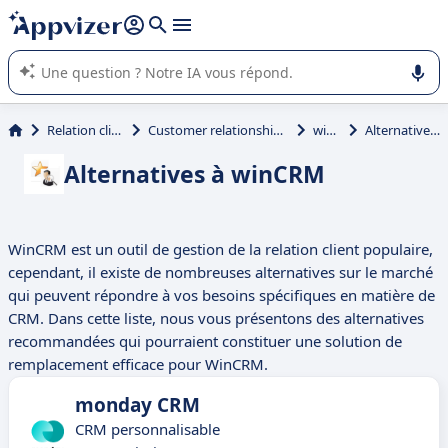
répondre (plusieurs lignes avec
shift + entrée
).
L'IA de Appvizer vous guide dans l'utilisation ou la sélection de
logiciel SaaS en entreprise.
Relation client et vente
Customer relationship management (CRM)
winCRM
Alternatives à winCRM
Alternatives à winCRM
WinCRM est un outil de gestion de la relation client populaire,
cependant, il existe de nombreuses alternatives sur le marché
qui peuvent répondre à vos besoins spécifiques en matière de
CRM. Dans cette liste, nous vous présentons des alternatives
recommandées qui pourraient constituer une solution de
remplacement efficace pour WinCRM.
monday CRM
CRM personnalisable