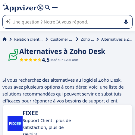
répondre (plusieurs lignes avec
shift + entrée
).
L'IA de Appvizer vous guide dans l'utilisation ou la sélection de
logiciel SaaS en entreprise.
Relation client et vente
Customer Success
Zoho Desk
Alternatives à Zoho Desk
Alternatives à Zoho Desk
4.5
Basé sur
+200 avis
Si vous recherchez des alternatives au logiciel Zoho Desk,
vous avez plusieurs options à considérer. Voici une liste de
solutions recommandées qui peuvent servir de substituts
efficaces pour répondre à vos besoins de support client.
FIXEE
Support Client : plus de
satisfaction, plus de
savoirs