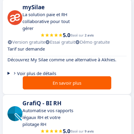
mySilae
La solution paie et RH
collaborative pour tout
gérer
5.0
Basé sur
2 avis
Version gratuite
Essai gratuit
Démo gratuite
Tarif sur demande
Découvrez My Silae comme une alternative à Akhies.
Voir plus de détails
En savoir plus
GrafiQ - BI RH
Automatise vos rapports
légaux RH et votre
pilotage RH
5.0
Basé sur
9 avis