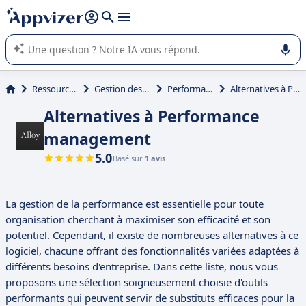
répondre (plusieurs lignes avec
shift + entrée
).
L'IA de Appvizer vous guide dans l'utilisation ou la sélection de
logiciel SaaS en entreprise.
Ressources Humaines (RH)
Gestion des données RH (BDESE)
Performance management
Alternatives à Performance management
Alternatives à Performance
management
5.0
Basé sur
1 avis
La gestion de la performance est essentielle pour toute
organisation cherchant à maximiser son efficacité et son
potentiel. Cependant, il existe de nombreuses alternatives à ce
logiciel, chacune offrant des fonctionnalités variées adaptées à
différents besoins d'entreprise. Dans cette liste, nous vous
proposons une sélection soigneusement choisie d'outils
performants qui peuvent servir de substituts efficaces pour la