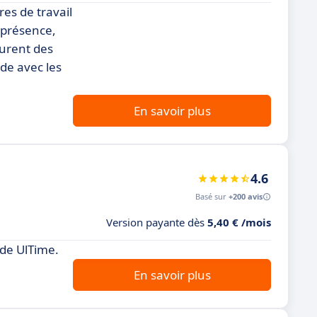
es de travail
 présence,
gurent des
de avec les
En savoir plus
4.6
Basé sur
+200 avis
Version payante dès
5,40 € /mois
de UlTime.
En savoir plus