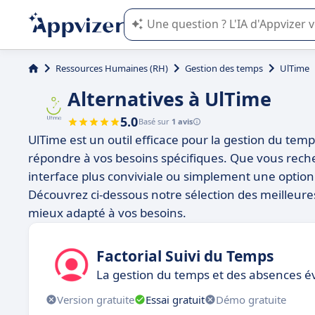
L'IA de Appvizer vous guide dans l'uti
Ressources Humaines (RH)
Gestion des temps
UlTime
Alternatives à UlTime
5.0
Basé sur
1 avis
UlTime est un outil efficace pour la gestion du tem
répondre à vos besoins spécifiques. Que vous reche
interface plus conviviale ou simplement une option 
Découvrez ci-dessous notre sélection des meilleures 
mieux adapté à vos besoins.
Factorial Suivi du Temps
La gestion du temps et des absences é
Version gratuite
Essai gratuit
Démo gratuite