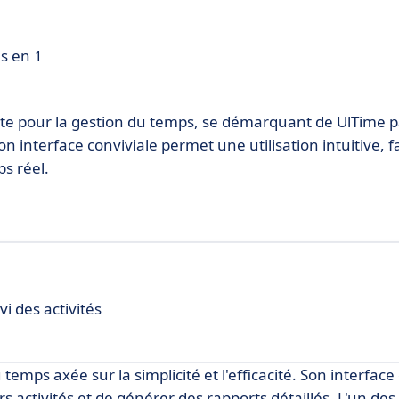
ls en 1
te pour la gestion du temps, se démarquant de UlTime p
n interface conviviale permet une utilisation intuitive, fac
ps réel.
vi des activités
emps axée sur la simplicité et l'efficacité. Son interface
s activités et de générer des rapports détaillés. L'un des 