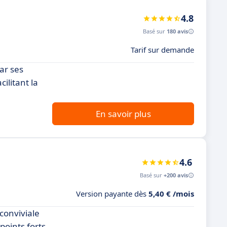
4.8
Basé sur
180 avis
Tarif sur demande
ar ses
ilitant la
En savoir plus
4.6
Basé sur
+200 avis
Version payante dès
5,40 € /mois
 conviviale
points forts