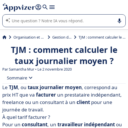
répondre (plusieurs lignes avec
shift + entrée
).
L'IA de Appvizer vous guide dans l'utilisation ou la sélection de
logiciel SaaS en entreprise.
Organisation et planification
Gestion de projet
TJM : comment calculer le taux journalier moyen ?
TJM : comment calculer le
taux journalier moyen ?
Par
Samantha Mur
• Le 2 novembre 2020
Sommaire
Le
TJM
, ou
taux journalier moyen
, correspond au
• Comment calculer le TJM ?
prix HT que va
facturer
un prestataire indépendant,
• Exemples de TJM par secteur d’activité
freelance ou un consultant à un
client
pour une
journée de travail.
• Comment suivre ses indicateurs à partir du TJM ?
À quel tarif facturer ?
• Trouver le bon équilibre
Pour un
consultant
, un
travailleur indépendant
ou