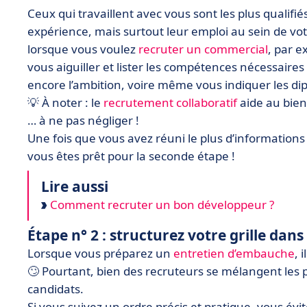
Ceux qui travaillent avec vous sont les plus qualifi
expérience, mais surtout leur emploi au sein de vot
lorsque vous voulez
recruter un commercial
, par 
vous aiguiller et lister les compétences nécessair
encore l’ambition, voire même vous indiquer les di
💡 À noter : le
recrutement collaboratif
aide au bien
… à ne pas négliger !
Une fois que vous avez réuni le plus d’informations 
vous êtes prêt pour la seconde étape !
Lire aussi
Comment recruter un bon développeur ?
Étape n° 2 : structurez votre grille dan
Lorsque vous préparez un
entretien d’embauche
, 
🙄 Pourtant, bien des recruteurs se mélangent les p
candidats.
Si vous suivez un ordre précis et pratique, vous évi