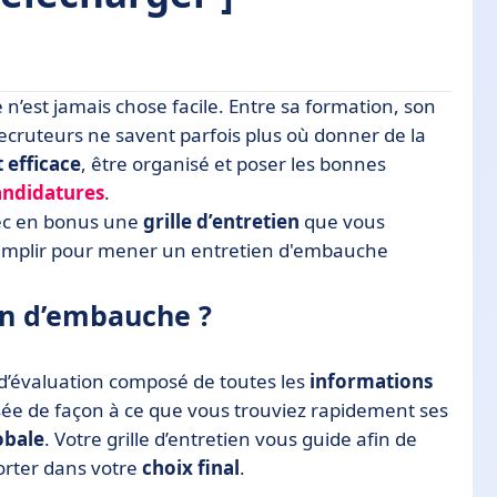
n’est jamais chose facile. Entre sa formation, son
?
recruteurs ne savent parfois plus où donner de la
 efficace
, être organisé et poser les bonnes
harger
andidatures
.
icace
c en bonus une
grille d’entretien
que vous
remplir pour mener un entretien d'embauche
ien d’embauche ?
d’évaluation composé de toutes les
informations
nisée de façon à ce que vous trouviez rapidement ses
obale
. Votre grille d’entretien vous guide afin de
orter dans votre
choix final
.