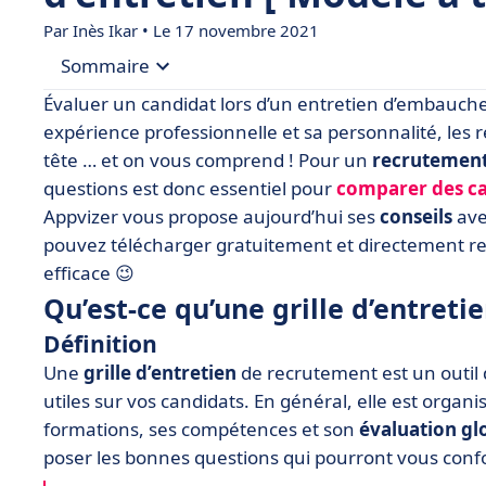
Par Inès Ikar • Le 17 novembre 2021
Sommaire
Évaluer un candidat lors d’un entretien d’embauche 
• Qu’est-ce qu’une grille d’entretien d’embauche 
expérience professionnelle et sa personnalité, les 
tête … et on vous comprend ! Pour un
recrutement
• Modèle d’entretien d’embauche gratuit à téléc
questions est donc essentiel pour
comparer des c
• 4 étapes pour remplir une grille d'entretien eff
Appvizer vous propose aujourd’hui ses
conseils
ave
pouvez télécharger gratuitement et directement 
efficace 😉
Qu’est-ce qu’une grille d’entret
Définition
Une
grille d’entretien
de recrutement est un outil 
utiles sur vos candidats. En général, elle est orga
formations, ses compétences et son
évaluation gl
poser les bonnes questions qui pourront vous conf