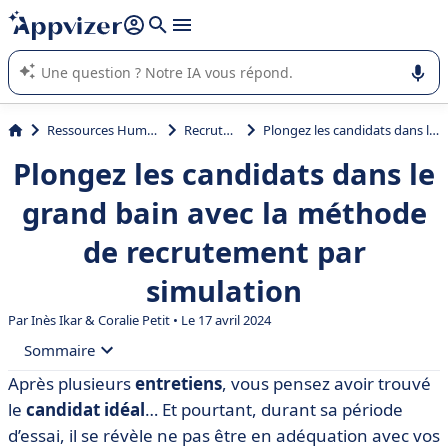
répondre (plusieurs lignes avec
shift + entrée
).
L'IA de Appvizer vous guide dans l'utilisation ou la sélection de
logiciel SaaS en entreprise.
Ressources Humaines (RH)
Recrutement
Plongez les candidats dans le grand bain avec la méthode de recrutement par simulation
Plongez les candidats dans le
grand bain avec la méthode
de recrutement par
simulation
Par Inès Ikar &
Coralie Petit
• Le 17 avril 2024
Sommaire
Après plusieurs
entretiens
, vous pensez avoir trouvé
• C'est quoi la méthode de recrutement par simulation
le
candidat idéal
… Et pourtant, durant sa période
?
d’essai, il se révèle ne pas être en adéquation avec vos