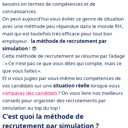
• Quels sont les avantages de la MRS ?
besoins en termes de compétences et de
connaissances.
• Comment se déroule une session de MRS ?
On peut aujourd'hui vous éviter ce genre de situation
• Exemple de test de recrutement par simulation
avec une méthode peu répandue dans le monde RH,
• Les logiciels d’évaluation des compétences : la
mais qui est toutefois très efficace pour tout bon
technologie au service de l’homme
employeur :
la méthode de recrutement par
• La méthode de recrutement par simulation en bref
simulation
! 😎
Cette méthode de recrutement se résume par l’adage
: « Ce n’est pas ce que vous dites qui compte, mais ce
que vous faites ».
Et si vous jugiez par vous-même les compétences de
vos candidats sur une
situation réelle
lorsque vous
comparez des candidats
? On vous livre nos meilleurs
conseils pour organiser des recrutements par
simulation au top du top !
C'est quoi la méthode de
recrutement par simulation ?