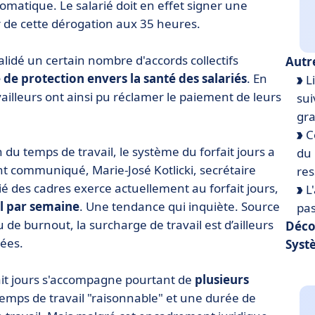
tomatique. Le salarié doit en effet signer une
r de cette dérogation aux 35 heures.
lidé un certain nombre d'accords collectifs
Autr
e protection envers la santé des salariés
. En
Li
illeurs ont ainsi pu réclamer le paiement de leurs
sui
gra
Co
n du temps de travail, le système du forfait jours a
du 
t communiqué, Marie-José Kotlicki, secrétaire
re
ié des cadres exerce actuellement au forfait jours,
L'
il par semaine
. Une tendance qui inquiète. Source
pas
 de burnout, la surcharge de travail est d’ailleurs
Déco
ées.
Syst
fait jours s'accompagne pourtant de
plusieurs
mps de travail "raisonnable" et une durée de