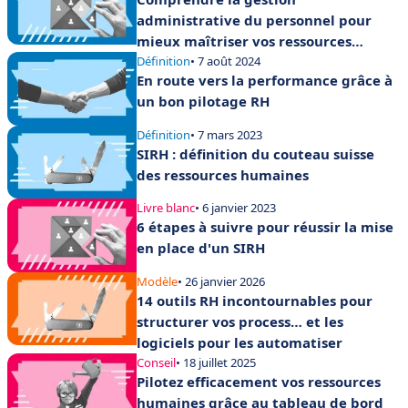
administrative du personnel pour
mieux maîtriser vos ressources
humaines
Définition
• 7 août 2024
En route vers la performance grâce à
un bon pilotage RH
Définition
• 7 mars 2023
SIRH : définition du couteau suisse
des ressources humaines
Livre blanc
• 6 janvier 2023
6 étapes à suivre pour réussir la mise
en place d'un SIRH
Modèle
• 26 janvier 2026
14 outils RH incontournables pour
structurer vos process… et les
logiciels pour les automatiser
Conseil
• 18 juillet 2025
Pilotez efficacement vos ressources
humaines grâce au tableau de bord