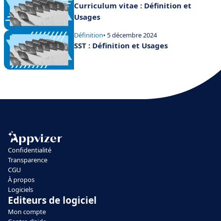
Curriculum vitae : Définition et
Usages
Définition
• 5 décembre 2024
SST : Définition et Usages
Confidentialité
Transparence
CGU
À propos
Logiciels
Editeurs de logiciel
Mon compte