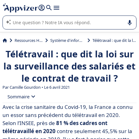
répondre (plusieurs lignes avec
shift + entrée
).
L'IA de Appvizer vous guide dans l'utilisation ou la sélection de
logiciel SaaS en entreprise.
Ressources Humaines (RH)
Système d'information RH (SIRH)
Télétravail : que dit la loi sur la surveillance des salariés et le contrat de travail ?
Télétravail : que dit la loi sur
la surveillance des salariés et
le contrat de travail ?
Par
Camille Gourdon
• Le 6 avril 2021
Sommaire
Avec la crise sanitaire du Covid-19, la France a connu
• Dans quelle mesure le télétravail impacte le contrat
un essor sans précédent du télétravail en 2020.
de travail ?
Selon l’INSEE, près de
81 % des cadres ont
• Télétravail et surveillance du salarié :
télétravaillé en 2020
contre seulement 45,5% sur la
opérationnellement, comment organiser le contrôle ?