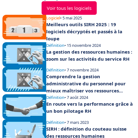
Voir tous les logiciels
Logiciel
• 5 mai 2025
Meilleurs outils SIRH 2025 : 19
logiciels décryptés et passés à la
loupe
Définition
• 15 novembre 2024
La gestion des ressources humaines :
zoom sur les activités du service RH
Définition
• 7 novembre 2024
Comprendre la gestion
administrative du personnel pour
mieux maîtriser vos ressources
humaines
Définition
• 7 août 2024
En route vers la performance grâce à
un bon pilotage RH
Définition
• 7 mars 2023
SIRH : définition du couteau suisse
des ressources humaines