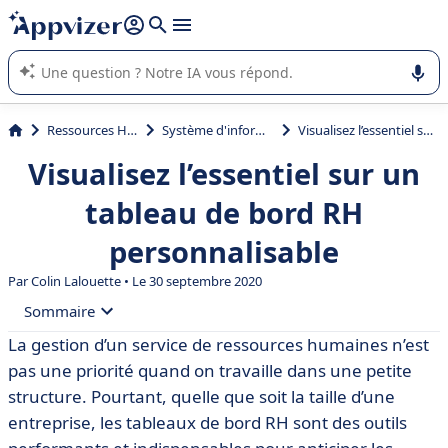
répondre (plusieurs lignes avec
shift + entrée
).
L'IA de Appvizer vous guide dans l'utilisation ou la sélection de
logiciel SaaS en entreprise.
Ressources Humaines (RH)
Système d'information RH (SIRH)
Visualisez l’essentiel sur un tableau de bord RH personnalisable
Visualisez l’essentiel sur un
tableau de bord RH
personnalisable
Par Colin Lalouette • Le 30 septembre 2020
Sommaire
La gestion d’un service de ressources humaines n’est
• Comment gérer les ressources humaines simplement
pas une priorité quand on travaille dans une petite
et efficacement ?
structure. Pourtant, quelle que soit la taille d’une
• Quel intérêt avez-vous à investir dans un logiciel RH
entreprise, les tableaux de bord RH sont des outils
performant et personnalisable ?