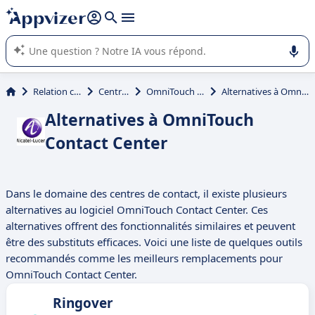
répondre (plusieurs lignes avec
shift + entrée
).
L'IA de Appvizer vous guide dans l'utilisation ou la sélection de
logiciel SaaS en entreprise.
Relation client et vente
Centre d'appel
OmniTouch Contact Center
Alternatives à OmniTouch Contact Center
Alternatives à OmniTouch
Contact Center
Dans le domaine des centres de contact, il existe plusieurs
alternatives au logiciel OmniTouch Contact Center. Ces
alternatives offrent des fonctionnalités similaires et peuvent
être des substituts efficaces. Voici une liste de quelques outils
recommandés comme les meilleurs remplacements pour
OmniTouch Contact Center.
Ringover