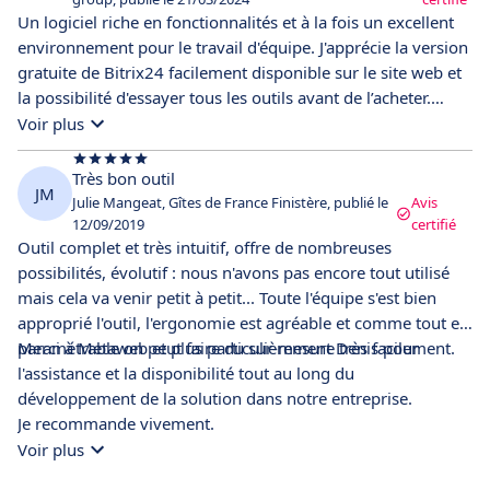
Un logiciel riche en fonctionnalités et à la fois un excellent
environnement pour le travail d'équipe. J'apprécie la version
gratuite de Bitrix24 facilement disponible sur le site web et
la possibilité d'essayer tous les outils avant de l’acheter.
Parmi les avantages : modules d'automatisation des
Voir plus
processus et de gestion des tâches intuitifs, avec l’appli
mobile on a de meilleurs temps de réponse et un meilleur
Très bon outil
JM
service aux clients, le CRM est super personnalisable.Par
Julie Mangeat, Gîtes de France Finistère, publié le
Avis
contre, la diversité des modules exige une formation pour
12/09/2019
certifié
Outil complet et très intuitif, offre de nombreuses
certains utilisateurs.
possibilités, évolutif : nous n'avons pas encore tout utilisé
mais cela va venir petit à petit... Toute l'équipe s'est bien
approprié l'outil, l'ergonomie est agréable et comme tout est
paramétrable on peut faire du sur-mesure très facilement.
Merci à Metaweb et plus particulièrement Denis pour
l'assistance et la disponibilité tout au long du
développement de la solution dans notre entreprise.
Je recommande vivement.
Voir plus