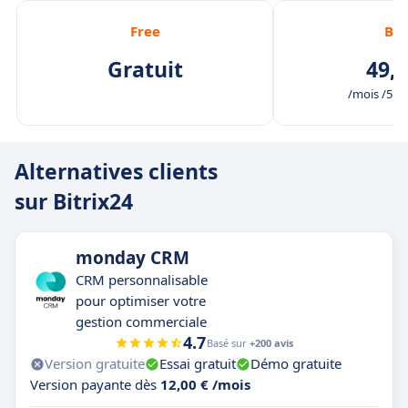
Free
Bas
Gratuit
49,0
/mois /5 ut
Alternatives clients
sur Bitrix24
monday CRM
CRM personnalisable
pour optimiser votre
gestion commerciale
4.7
Basé sur
+200 avis
Version gratuite
Essai gratuit
Démo gratuite
Version payante dès
12,00 € /mois