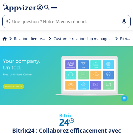
répondre (plusieurs lignes avec
shift + entrée
).
L'IA de Appvizer vous guide dans l'utilisation ou la sélection de
logiciel SaaS en entreprise.
Relation client et vente
Customer relationship management (CRM)
Bitrix24
Bitrix24 : Collaborez efficacement avec