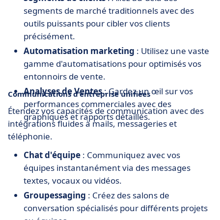
segments de marché traditionnels avec des
outils puissants pour cibler vos clients
précisément.
Automatisation marketing
: Utilisez une vaste
gamme d'automatisations pour optimisés vos
entonnoirs de vente.
Analyses de Ventes
: Gardez un œil sur vos
Communications d'entreprise unifiées
performances commerciales avec des
Étendez vos capacités de communication avec des
graphiques et rapports détaillés.
intégrations fluides à mails, messageries et
téléphonie.
Chat d'équipe
: Communiquez avec vos
équipes instantanément via des messages
textes, vocaux ou vidéos.
Groupessaging
: Créez des salons de
conversation spécialisés pour différents projets