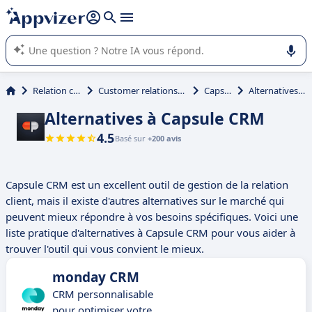
répondre (plusieurs lignes avec
shift + entrée
).
L'IA de Appvizer vous guide dans l'utilisation ou la sélection de
logiciel SaaS en entreprise.
Relation client et vente
Customer relationship management (CRM)
Capsule CRM
Alternatives à Capsule CRM
Alternatives à Capsule CRM
4.5
Basé sur
+200 avis
Capsule CRM est un excellent outil de gestion de la relation
client, mais il existe d'autres alternatives sur le marché qui
peuvent mieux répondre à vos besoins spécifiques. Voici une
liste pratique d'alternatives à Capsule CRM pour vous aider à
trouver l'outil qui vous convient le mieux.
monday CRM
CRM personnalisable
pour optimiser votre