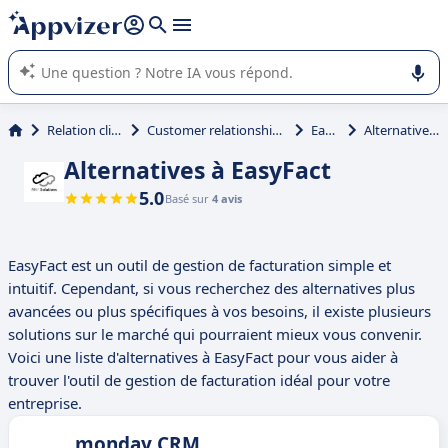
répondre (plusieurs lignes avec
shift + entrée
).
L'IA de Appvizer vous guide dans l'utilisation ou la sélection de
logiciel SaaS en entreprise.
Relation client et vente
Customer relationship management (CRM)
EasyFact
Alternatives à EasyFact
Alternatives à EasyFact
5.0
Basé sur
4 avis
EasyFact est un outil de gestion de facturation simple et
intuitif. Cependant, si vous recherchez des alternatives plus
avancées ou plus spécifiques à vos besoins, il existe plusieurs
solutions sur le marché qui pourraient mieux vous convenir.
Voici une liste d'alternatives à EasyFact pour vous aider à
trouver l'outil de gestion de facturation idéal pour votre
entreprise.
monday CRM