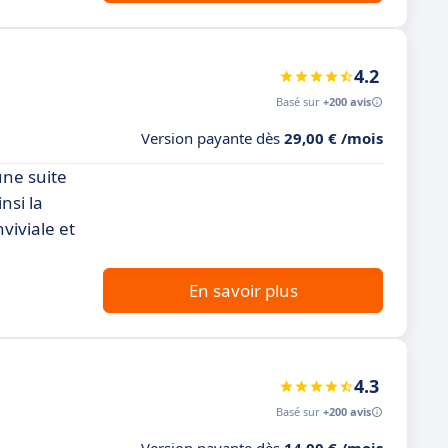
4.2
Basé sur
+200 avis
Version payante dès
29,00 € /mois
une suite
nsi la
viviale et
En savoir plus
4.3
Basé sur
+200 avis