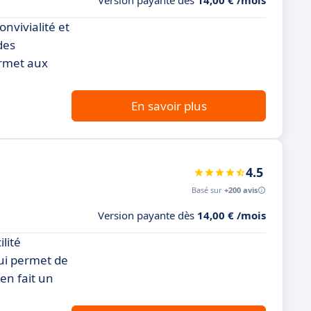
Version payante dès
14,00 € /mois
nvivialité et
des
ermet aux
En savoir plus
4.5
Basé sur
+200 avis
Version payante dès
14,00 € /mois
lité
qui permet de
 en fait un