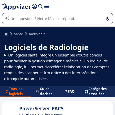
répondre (plusieurs lignes avec
shift + entrée
).
L'IA de Appvizer vous guide dans l'utilisation ou la sélection de
logiciel SaaS en entreprise.
Santé
Radiologie
Logiciels de Radiologie
Un logiciel santé intègre un ensemble d’outils conçus
pour faciliter la gestion d’imagerie médicale. Un logiciel de
radiologie, lui, permet d’accélérer l’élaboration des comptes
rendus des scanner et irm grâce à des interprétations
d’imagerie automatisées.
Tous les
Guide
Catégories
FAQ
logiciels
d'achat
associées
PowerServer PACS
Solution PACS innovante