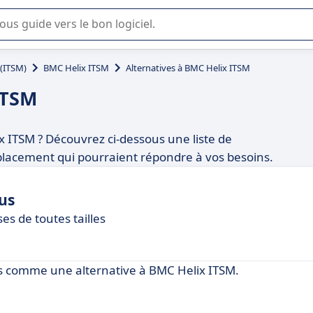
lisation ou la sélection de logiciel SaaS en entreprise.
 (ITSM)
BMC Helix ITSM
Alternatives à BMC Helix ITSM
ITSM
x ITSM ? Découvrez ci-dessous une liste de
lacement qui pourraient répondre à vos besoins.
us
es de toutes tailles
s comme une alternative à BMC Helix ITSM.