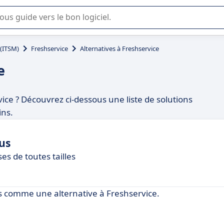
lisation ou la sélection de logiciel SaaS en entreprise.
 (ITSM)
Freshservice
Alternatives à Freshservice
e
vice ? Découvrez ci-dessous une liste de solutions
ins.
us
es de toutes tailles
 comme une alternative à Freshservice.