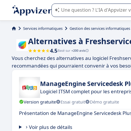
L'IA de Appvizer vous guide dans l'uti
Services informatiques
Gestion des services informatiques
Alternatives à Freshservic
4.5
Basé sur
+200 avis
Vous cherchez des alternatives au logiciel Freshser
recommandées qui pourraient convenir à vos beso
ManageEngine Servicedesk Pl
Logiciel ITSM complet pour les entrepris
Version gratuite
Essai gratuit
Démo gratuite
Présentation de ManageEngine Servicedesk Plus
Voir plus de détails