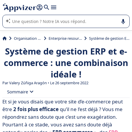
répondre (plusieurs lignes avec
shift + entrée
).
L'IA de Appvizer vous guide dans l'utilisation ou la sélection de
logiciel SaaS en entreprise.
Organisation et planification
Enterprise resource planning (ERP)
Système de gestion ERP et e-commerce : une combinaison idéale !
Système de gestion ERP et e-
commerce : une combinaison
idéale !
Par Valery Zúñiga Aragón • Le 26 septembre 2022
Sommaire
Et si je vous disais que votre site d’e-commerce peut
• Qu’est-ce qu’un ERP en ecommerce ?
être
2 fois plus efficace
qu’il ne l’est déjà ? Vous me
• Quand utiliser un ERP ?
répondrez sans doute que c’est une exagération.
Pourtant à ce stade, vous avez sans doute déjà
• Les 4 avantages + exemples de fonctionnalités utiles