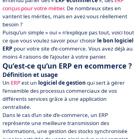
entendu parler des «
ERP ecommerce
», des
ERP
• Et maintenant, comment choisir le bon logiciel ?
conçus pour votre métier
. De nombreux sites en
• En bref, un ERP ecommerce qu’est ce que ça vaut ?
vantent les mérites, mais en avez-vous réellement
besoin ?
Puisqu’un simple « oui » n’explique pas tout, voici tout
ce que vous voulez savoir pour choisir
le bon logiciel
ERP
pour votre site d’e-commerce. Vous avez déjà au
moins 4 raisons de l’ajouter à votre panier.
Qu’est-ce qu’un ERP en ecommerce ?
Définition et usage
Un
ERP
est un
logiciel de gestion
qui sert à gérer
l’ensemble des processus commerciaux de vos
différents services grâce à une application
centralisée.
Dans le cas d’un site d’e-commerce, un ERP
représente une meilleure transmission des
informations, une gestion des stocks synchronisée