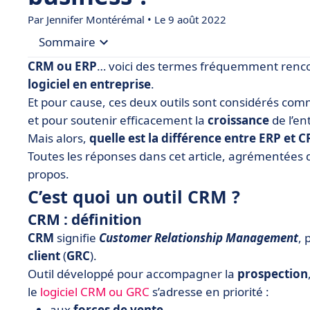
Par
Jennifer Montérémal
• Le 9 août 2022
Sommaire
CRM ou ERP
… voici des termes fréquemment rencont
• C’est quoi un outil CRM ?
logiciel en entreprise
.
Et pour cause, ces deux outils sont considérés co
• C’est quoi un logiciel ERP ?
et pour soutenir efficacement la
croissance
de l’ent
• CRM vs ERP
Mais alors,
quelle est la différence entre ERP et 
• Intégration CRM et ERP
Toutes les réponses dans cet article, agrémentées d’
propos.
• Quel logiciel CRM et/ou logiciel ERP choisir ?
C’est quoi un outil CRM ?
CRM : définition
CRM
signifie
Customer Relationship Management
, 
client
(
GRC
).
Outil développé pour accompagner la
prospection
le
logiciel CRM ou GRC
s’adresse en priorité :
aux
forces de vente
,