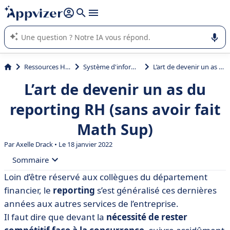
répondre (plusieurs lignes avec
shift + entrée
).
L'IA de Appvizer vous guide dans l'utilisation ou la sélection de
logiciel SaaS en entreprise.
Ressources Humaines (RH)
Système d'information RH (SIRH)
L’art de devenir un as du reporting RH (sans avoir fait Math Sup)
L’art de devenir un as du
reporting RH (sans avoir fait
Math Sup)
Par
Axelle Drack
• Le 18 janvier 2022
Sommaire
Loin d’être réservé aux collègues du département
• C’est quoi le reporting RH ?
financier, le
reporting
s’est généralisé ces dernières
• Comment créer un reporting RH de qualité ? Nos
années aux autres services de l’entreprise.
conseils
Il faut dire que devant la
nécessité de rester