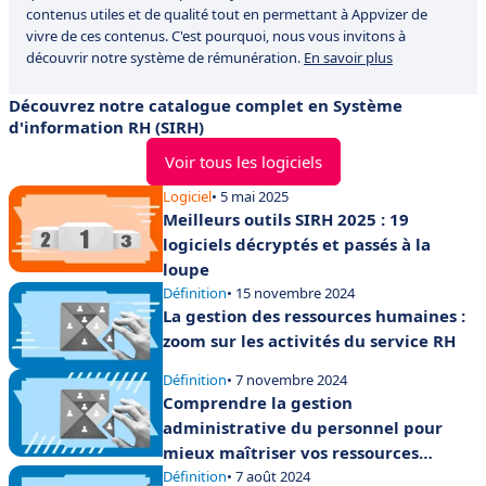
contenus utiles et de qualité tout en permettant à Appvizer de
vivre de ces contenus. C'est pourquoi, nous vous invitons à
découvrir notre système de rémunération.
En savoir plus
Découvrez notre catalogue complet en Système
d'information RH (SIRH)
Voir tous les logiciels
Logiciel
• 5 mai 2025
Meilleurs outils SIRH 2025 : 19
logiciels décryptés et passés à la
loupe
Définition
• 15 novembre 2024
La gestion des ressources humaines :
zoom sur les activités du service RH
Définition
• 7 novembre 2024
Comprendre la gestion
administrative du personnel pour
mieux maîtriser vos ressources
humaines
Définition
• 7 août 2024