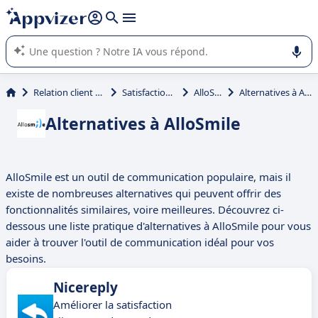
répondre (plusieurs lignes avec
shift + entrée
).
L'IA de Appvizer vous guide dans l'utilisation ou la sélection de
logiciel SaaS en entreprise.
Relation client et vente
Satisfaction client
AlloSmile
Alternatives à AlloSmile
Alternatives à AlloSmile
AlloSmile est un outil de communication populaire, mais il
existe de nombreuses alternatives qui peuvent offrir des
fonctionnalités similaires, voire meilleures. Découvrez ci-
dessous une liste pratique d'alternatives à AlloSmile pour vous
aider à trouver l'outil de communication idéal pour vos
besoins.
Nicereply
Améliorer la satisfaction